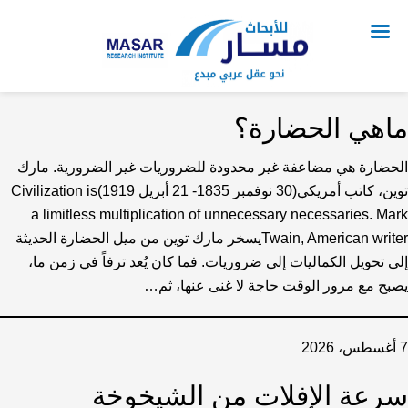
ماهي الحضارة؟
الحضارة هي مضاعفة غير محدودة للضروريات غير الضرورية. مارك
توين، كاتب أمريكي(30 نوفمبر 1835- 21 أبريل 1919)Civilization is
a limitless multiplication of unnecessary necessaries. Mark
Twain, American writerيسخر مارك توين من ميل الحضارة الحديثة
إلى تحويل الكماليات إلى ضروريات. فما كان يُعد ترفاً في زمن ما،
يصبح مع مرور الوقت حاجة لا غنى عنها، ثم…
7 أغسطس، 2026
سرعة الإفلات من الشيخوخة