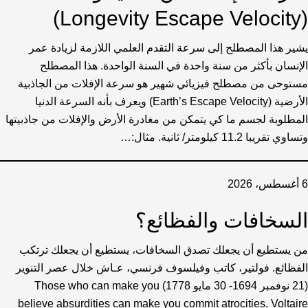
(Longevity Escape Velocity)
يشير هذا المصطلح إلى سرعة التقدم العلمي اللازمة لزيادة عمر
الإنسان بأكثر من سنة واحدة في السنة الواحدة. هذا المصطلح
مستوحى من مصطلح فيزيائي شهير هو سرعة الإفلات من الجاذبية
الأرضية (Earth’s Escape Velocity) ويعرف بأنه السرعة الدنيا
المطلوبة لجسم ما كي يتمكن من مغادرة الأرض والإفلات من جاذبيتها
وتساوي تقريبا 11.2 كيلومتر/ ثانية. مثال:…
6 أغسطس، 2026
السخافات والفظائع؟
من يستطيع أن يجعلك تصدق السخافات، يستطيع أن يجعلك ترتكب
الفظائع. فولتير، كاتب وفيلسوف فرنسي، عـاش خلال عصر التنوير
(21 نوفمبر 1694- 30 مايو 1778) Those who can make you
believe absurdities can make you commit atrocities. Voltaire