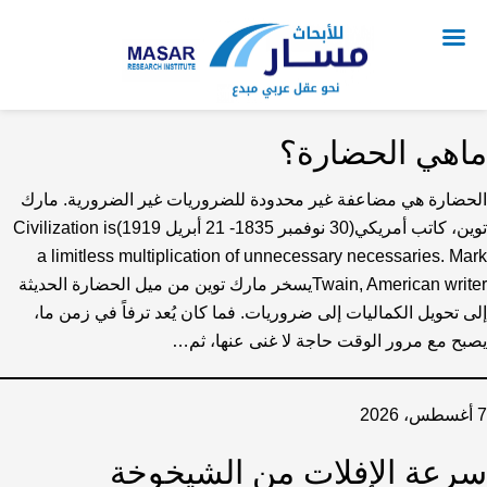
ماهي الحضارة؟
الحضارة هي مضاعفة غير محدودة للضروريات غير الضرورية. مارك
توين، كاتب أمريكي(30 نوفمبر 1835- 21 أبريل 1919)Civilization is
a limitless multiplication of unnecessary necessaries. Mark
Twain, American writerيسخر مارك توين من ميل الحضارة الحديثة
إلى تحويل الكماليات إلى ضروريات. فما كان يُعد ترفاً في زمن ما،
يصبح مع مرور الوقت حاجة لا غنى عنها، ثم…
7 أغسطس، 2026
سرعة الإفلات من الشيخوخة