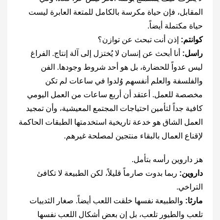
المقابل، فإن حياة مكرسة بالكامل للمتعة العابرة ليست
حياة مكتملة أيضاً.
كوانتم:
إذن أنت تبحث عن توازن؟
راسل:
أنا أبحث عن إنسان لا يُختزل إلى آلة إنتاج. الفراغ
ليس عدواً للحضارة، بل هو أحد شروط وجودها. الفن
والفلسفة والعلم أنفسهم وُلدوا في ساعات لم تكن
مخصصة للعمل. أعتقد أن أربع ساعات من العمل اليومي
كافية جداً لتأمين احتياجات المجتمع المعيشية، وأن تمجيد
العمل الشاق هو خدعة تاريخية استخدمتها الطبقات الحاكمة
لإقناع العمال بالبقاء منتجين لمصلحة غيرهم.
هز داروين رأسه بتأمل.
داروين:
ربما بدوت صارماً قليلاً، لكن الطبيعة لا تكافئ
التراخي.
مارثا:
والطبيعة نفسها خلقت اللعب أيضاً. صغار الثدييات
تلعب والطيور تلعب، بل إن بعض أشكال اللعب نفسها