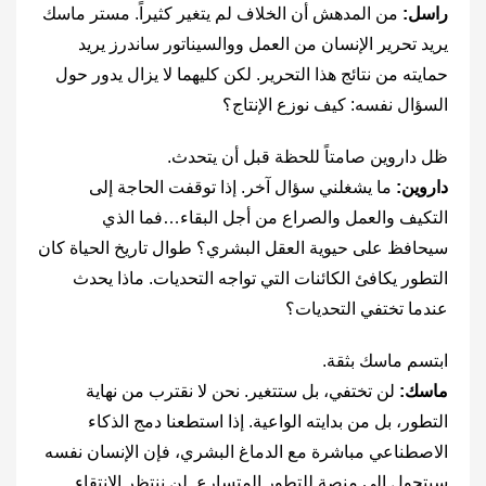
راسل:
من المدهش أن الخلاف لم يتغير كثيراً. مستر ماسك
يريد تحرير الإنسان من العمل ووالسيناتور ساندرز يريد
حمايته من نتائج هذا التحرير. لكن كليهما لا يزال يدور حول
السؤال نفسه: كيف نوزع الإنتاج؟
ظل داروين صامتاً للحظة قبل أن يتحدث.
داروين:
ما يشغلني سؤال آخر. إذا توقفت الحاجة إلى
التكيف والعمل والصراع من أجل البقاء…فما الذي
سيحافظ على حيوية العقل البشري؟ طوال تاريخ الحياة كان
التطور يكافئ الكائنات التي تواجه التحديات. ماذا يحدث
عندما تختفي التحديات؟
ابتسم ماسك بثقة.
ماسك:
لن تختفي، بل ستتغير. نحن لا نقترب من نهاية
التطور، بل من بدايته الواعية. إذا استطعنا دمج الذكاء
الاصطناعي مباشرة مع الدماغ البشري، فإن الإنسان نفسه
سيتحول إلى منصة للتطور المتسارع. لن ننتظر الانتقاء