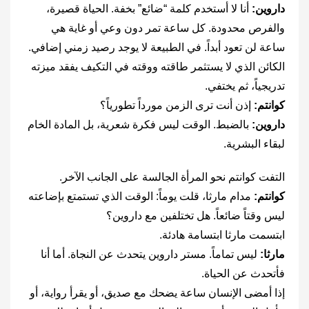
داروين:
أنا لا أستخدم كلمة “ضائع” بخفة. الحياة قصيرة،
والفرص محدودة. كل ساعة تمر دون وعي أو غاية هي
ساعة لن تعود أبداً. في الطبيعة لا يوجد رصيد زمني إضافي.
الكائن الذي لا يستثمر طاقته ووقته في التكيف يفقد ميزته
تدريجياً، ثم يختفي.
كوانتم:
إذن أنت ترى الزمن مورداً تطورياً؟
داروين:
بالضبط. الوقت ليس فكرة شعرية، بل المادة الخام
لبقاء البشرية.
التفت كوانتم نحو المرأة الجالسة على الجانب الآخر.
كوانتم:
مدام مارثا، قلت يوماً: الوقت الذي تستمتع بإضاعته
ليس وقتاً ضائعاً. هل تختلفين مع داروين؟
ابتسمت مارثا ابتسامة هادئة.
مارثا:
ليس تماماً. مستر داروين يتحدث عن النجاة. أما أنا
فأتحدث عن الحياة.
إذا أمضى الإنسان ساعة يضحك مع صديق، أو يقرأ رواية، أو