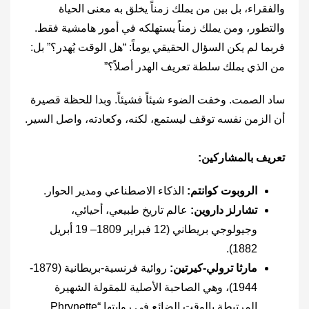
والفقراء، بل بين من يملك زمناً يخلق به معنى الحياة
والتطور، ومن يملك زمناً يستهلكه في أمور هامشية فقط.
فربما لم يكن السؤال الحقيقي يوماً: “هل الوقت يُهدر؟” بل:
من الذي يملك سلطة تعريف الهدر أصلاً؟”
ساد الصمت. وخفت الضوء شيئاً فشيئاً. وبدا للحظة قصيرة
أن الزمن نفسه توقف ليستمع، لكنه، وكعادته، واصل السير.
تعريف بالمشاركين:
الروبوت كوانتم
:
الذكاء الاصطناعي ومدير الحوار.
تشارلز داروين:
عالم تاريخ طبيعي، أحيائي،
وجيولوجي بريطاني (12 فبراير 1809– 19 أبريل
1882).
مارثا ترولي-كيرتين:
روائية فرنسية-بريطانية (1879-
1944)، وهي الصاحبة الأصلية للمقولة الشهيرة
المرتبطة بالوقت الضائع في روايتها “Phrynette