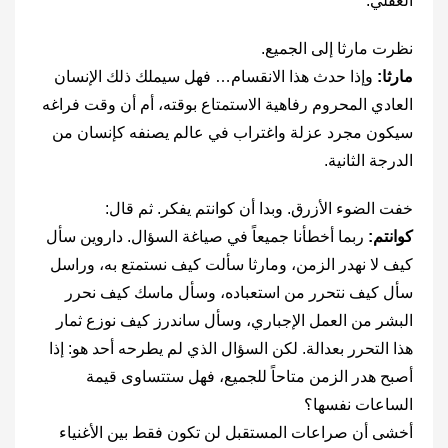
العقلي.
نظرت مارثا إلى الجميع.
مارثا:
وإذا حدث هذا الانقسام… فهل سيملك ذلك الإنسان
العادي المحروم رفاهية الاستمتاع بوقته، أم أن وقت فراغه
سيكون مجرد عزلة واغتراب في عالم يصنفه كإنسان من
الدرجة الثانية.
خفت الضوء الأزرق. وبدا أن كوانتم يفكر. ثم قال:
كوانتم:
ربما أخطأنا جميعاً في صياغة السؤال. داروين سأل
كيف لا نهدر الزمن، ومارثا سألت كيف نستمتع به، وراسل
سأل كيف نتحرر من استعباده، وسأل ماسك كيف نحرر
البشر من العمل الإجباري، وسأل ساندرز كيف نوزع ثمار
هذا التحرر بعدالة. لكن السؤال الذي لم يطرحه أحد هو: إذا
أصبح هدر الزمن متاحاً للجميع، فهل ستتساوى قيمة
الساعات نفسها؟
أخشى أن صراعات المستقبل لن تكون فقط بين الأغنياء