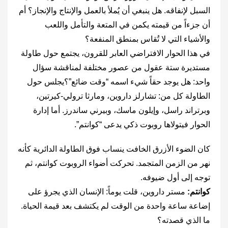
السبل لإنفاقه. هل ينبغي أن يُملأ بالعمل والإنتاج والإنجاز؟ أم
أن جزءاً من قيمته يكمن في المتعة والتأمل واللعب
والأشياء التي لا تُقاس بمنطق المنفعة؟
في هذا الحوار الافتراضي العابر للقرون، يجتمع حول طاولة
مستديرة ستة عقول من عصور مختلفة لمناقشة سؤال
واحد: هل يوجد حقاً شيء اسمه “وقت ضائع”؟يجلس حول
الطاولة كل من: تشارلز داروين، ومارثا ترولي-كيرتين،
وبرتراند راسل، وإيلون ماسك، وبيرني ساندرز. أما إدارة
الحوار فيتولاها روبوت ذكي يدعى “كوانتم”.
كان الضوء الأزرق الخافت ينساب فوق الطاولة الدائرية كأنه
نهر من الزمن المتجمد. تحركت أضواء الروبوت كوانتم، ثم
توجه إلى أول ضيوفه.
كوانتم:
مستر داروين، قلت يوماً: الإنسان الذي يجرؤ على
إضاعة ساعة واحدة من الوقت لم يكتشف بعد قيمة الحياة.
ما الذي قصدته؟