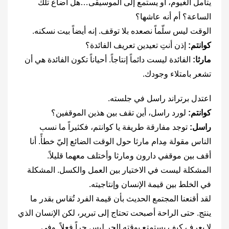
يتأمل الغيوم، أو يستمع إلى الموسيقى…هل أضاع تلك
الساعة؟ أم أنه عاشها؟
الوقت ليس سلّماً نصعده بلا توقف. إنه أيضاً بيت نسكنه.
كوانتم:
إذن أنتِ تعيدين تعريف الفائدة؟
مارثا:
الفائدة ليست دائماً إنتاجاً. أحياناً تكون الفائدة هي أن
تشعر بامتلاء وجودك.
اعتدل برتراند راسل في جلسته.
كوانتم:
لورد راسل، أين تقف بين هذين الموقفين؟
راسل:
توجد مفارقة طريفة يا كوانتم، فكثيراً ما نسب
الناس مقولة مِدام مارثا حول الوقت الضائع إليّ خطأً. أنا
أقف بين موقفي دارون ومارثا وأختلف معهما قليلاً.
المشكلة ليست في الاختيار بين العمل والكسل. المشكلة
في الخلط بين قيمة الإنسان وإنتاجيته.
لقد أقنعنا المجتمع الحديث بأن قيمة الفرد تُقاس بقدر ما
ينتج. حتى الراحة أصبحت تحتاج إلى تبرير، لكن الإنسان الذي
لا يعرف كيف يستمتع بوقته الحر ليس حراً فعلاً. وفي