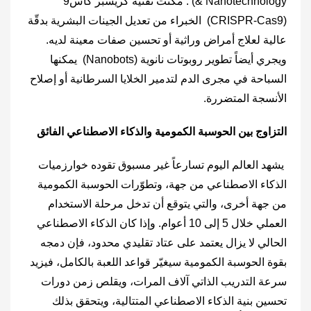
& Nanotechnology‎) : مكّنت تقنية كريسبر كاس9
(‎CRISPR-Cas9‎) الخبراء من تعديل الجينات البشرية بدقّة
عالية لعلاج أمراض وراثية أو تحسين صفات معينة لديه.
ويجري أيضاً تطوير روبوتات نانوية (‎Nanobots‎) يمكنها
السباحة في مجرى الدم لتدمير الخلايا السرطانية أو إصلاح
الأنسجة المتضررة.
التزاوج بين الحوسبة الكمومية والذكاء الاصطناعي الفائق
يشهد العالم اليوم تسارعاً غير مسبوق تقوده خوارزميات
الذكاء الاصطناعي من جهة، وتطوّرات الحوسبة الكمومية
من جهة أخرى، والتي يتوقع أن تدخل مرحلة الاستخدام
العملي خلال 5 إلى 10 أعوام. وإذا كان الذكاء الاصطناعي
الحالي لا يزال يعتمد على عتاد تقليدي محدود، فإن دمجه
بقوة الحوسبة الكمومية سيغيّر قواعد اللعبة بالكامل، فيزيد
سرعة التدريب الذاتي آلاف المرات، ويقلص زمن دورات
تحسين بنية الذكاء الاصطناعي المتتالية، ويتحقق بذلك