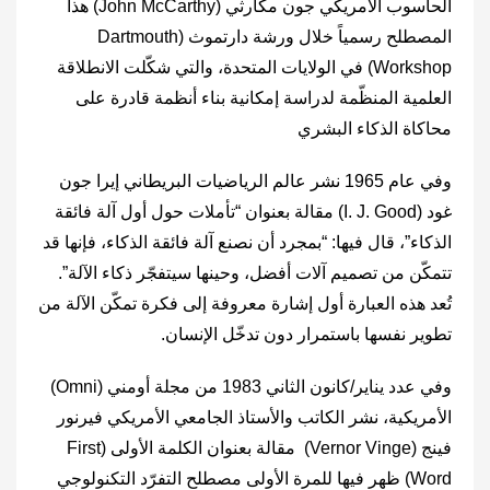
الحاسوب الأمريكي جون مكارثي (‎John McCarthy‎) هذا
المصطلح رسمياً خلال ورشة دارتموث (‎Dartmouth
Workshop‎) في الولايات المتحدة، والتي شكّلت الانطلاقة
العلمية المنظّمة لدراسة إمكانية بناء أنظمة قادرة على
محاكاة الذكاء البشري
وفي عام 1965 نشر عالم الرياضيات البريطاني إيرا جون
غود (‎I. J. Good‎) مقالة بعنوان “تأملات حول أول آلة فائقة
الذكاء”، قال فيها: “بمجرد أن نصنع آلة فائقة الذكاء، فإنها قد
تتمكّن من تصميم آلات أفضل، وحينها سيتفجّر ذكاء الآلة”.
تُعد هذه العبارة أول إشارة معروفة إلى فكرة تمكّن الآلة من
تطوير نفسها باستمرار دون تدخّل الإنسان.
وفي عدد يناير/كانون الثاني 1983 من مجلة أومني (‎Omni‎)
الأمريكية، نشر الكاتب والأستاذ الجامعي الأمريكي فيرنور
فينج (‎Vernor Vinge‎) مقالة بعنوان الكلمة الأولى (‎First
Word‎) ظهر فيها للمرة الأولى مصطلح التفرّد التكنولوجي