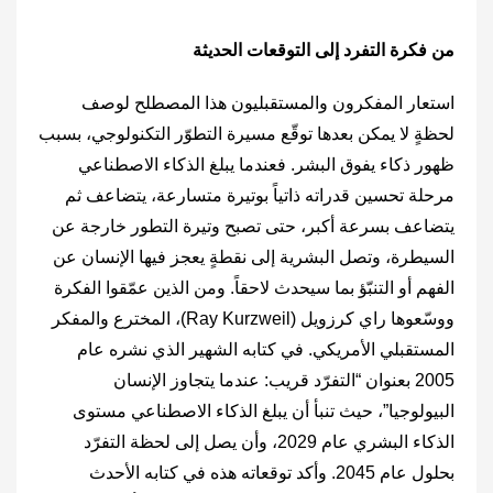
من فكرة التفرد إلى التوقعات الحديثة
استعار المفكرون والمستقبليون هذا المصطلح لوصف
لحظةٍ لا يمكن بعدها توقّع مسيرة التطوّر التكنولوجي، بسبب
ظهور ذكاء يفوق البشر. فعندما يبلغ الذكاء الاصطناعي
مرحلة تحسين قدراته ذاتياً بوتيرة متسارعة، يتضاعف ثم
يتضاعف بسرعة أكبر، حتى تصبح وتيرة التطور خارجة عن
السيطرة، وتصل البشرية إلى نقطةٍ يعجز فيها الإنسان عن
الفهم أو التنبّؤ بما سيحدث لاحقاً. ومن الذين عمّقوا الفكرة
ووسّعوها راي كرزويل (‎Ray Kurzweil‎)، المخترع والمفكر
المستقبلي الأمريكي. في كتابه الشهير الذي نشره عام
2005 بعنوان “التفرّد قريب: عندما يتجاوز الإنسان
البيولوجيا”، حيث تنبأ أن يبلغ الذكاء الاصطناعي مستوى
الذكاء البشري عام 2029، وأن يصل إلى لحظة التفرّد
بحلول عام 2045. وأكد توقعاته هذه في كتابه الأحدث