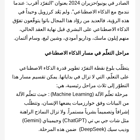
الصادر في يونيو/حزيران 2024 بعنوان “التفرّد أقرب: عندما
نندمج مع الذكاء الاصطناعي”. ولم يَعُد كرزويل وحيداً في
هذه الرؤية، فالعديد من روّاد هذا المجال باتوا يتوقّعون تفوّق
الذكاء الاصطناعي على البشري قبل نهاية العقد الحالي،
منهم إيلون ماسك، وداريو أمودي، وشين ليغ، وسام ألتمان.
مراحل التعلّم في مسار الذكاء الاصطناعي
يتطلّب بلوغ نقطة التفرّد تطوير قدرة الذكاء الاصطناعي
على التعلّم، التي لا تزال في بداياتها. يمكن تقسيم مسار هذا
التطوّر إلى ثلاث مراحل رئيسية، هي:
مرحلة تعلّم الآلة (‎Machine Learning‎) : حيث تتعلّم الآلة
من البيانات وفق خوارزميات يضعها الإنسان، وتتطلّب
إشرافاً وتصميماً بشرياً مستمراً. ولا تزال النماذج الراهنة
مثل شات جي بي تي (‎ChatGPT‎) وجيميناي (‎Gemini‎)
وديب سيك (‎DeepSeek‎) ضمن هذه المرحلة.