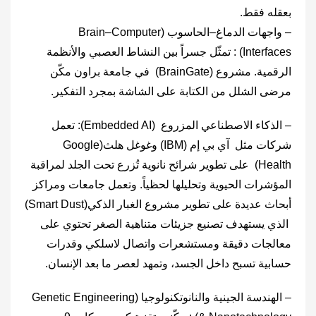
بعقله فقط.
– واجهات الدماغ–الحاسوب (‎Brain–Computer
Interfaces‎) : تمثّل جسراً بين النشاط العصبي والأنظمة
الرقمية. مشروع (‎BrainGate‎) في جامعة براون مكّن
مرضى الشلل من الكتابة على الشاشة بمجرد التفكير.
– الذكاء الاصطناعي المزروع (‎Embedded AI‎): تعمل
شركات مثل آي بي إم (IBM) وغوغل هلث(‎Google
Health‎) على تطوير شرائح نانوية تُزرع تحت الجلد لمراقبة
المؤشرات الحيوية وتحليلها لحظياً. وتعمل جامعات ومراكز
أبحاث عديدة على تطوير مشروع الغبار الذكي(‎Smart Dust‎)
الذي يستهدف تصنيع جزيئات متناهية الصغر تحتوي على
معالجات دقيقة ومستشعرات واتصال لاسلكي وقدرات
حسابية تسبح داخل الجسد، وتمهد لعصر ما بعد الإنسان.
– الهندسة الجينية والنانوتكنولوجيا (‎Genetic Engineering