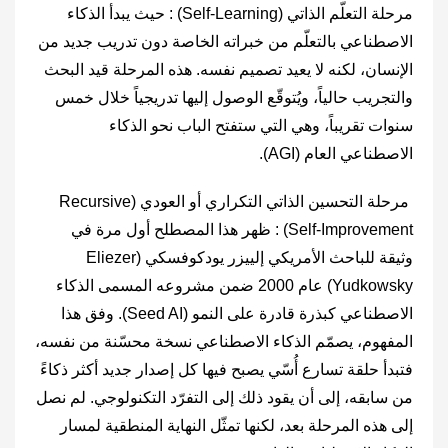
مرحلة التعلّم الذاتي (‎Self-Learning‎) : حيث يبدأ الذكاء
الاصطناعي بالتعلّم من خبراته الخاصة دون تدريب جديد من
الإنسان، لكنه لا يعيد تصميم نفسه. هذه المرحلة قيد البحث
والتجريب حالياً، ويُتوقّع الوصول إليها تدريجياً خلال خمس
سنوات تقريباً، وهي التي ستفتح الباب نحو الذكاء
الاصطناعي العام (AGI).
مرحلة التحسين الذاتي التكراري أو العودي (‎Recursive
Self-Improvement‎) : ظهر هذا المصطلح أول مرة في
وثيقة للباحث الأمريكي إلييزر يودكوفسكي (‎Eliezer
Yudkowsky‎) عام 2000 ضمن مشروعه المسمى الذكاء
الاصطناعي كبذرة قادرة على النمو (‎Seed AI‎). وفق هذا
المفهوم، يصمّم الذكاء الاصطناعي نسخة محسّنة من نفسه،
فتبدأ حلقة تسارع أُسّي يصبح فيها كل إصدار جديد أكثر ذكاءً
من سابقه، إلى أن يقود ذلك إلى التفرّد التكنولوجي. لم نصل
إلى هذه المرحلة بعد، لكنها تمثّل النهاية المنطقية لمسار