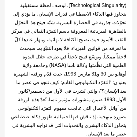
(‎Technological Singularity‎)، لوصف لحظة مستقبلية
يتجاوز فيها الذكاء الاصطناعي قدرات الإنسان، ما يؤدي إلى
تحوّلات جذرية في الحضارة البشرية. شبّه فينج هذا التحوّل
بالظاهرة الفيزيائية المعروفة باسم التفرّد الثقالي في مركز
الثقب الأسود حيث تصبح الكثافة لا نهائية، وينهار عندها كلّ
ما نعرفه من قوانين الفيزياء، فلا يعود التنبّؤ بما سيحدث
لاحقاً ممكناً. وتوسّع فينج لاحقاً في طرحه خلال الندوة
العلمية التي نظّمتها وكالة ناسا (‎NASA‎) وجامعة ولاية
أوهايو بين 30 و31 مارس 1993، حيث قدّم ورقته الشهيرة
بعنوان: “التفرّد التكنولوجي القادم: كيف ننجو في عصر ما
بعد الإنسان؟”، والتي نُشرت في الأول من ديسمبر/كانون
الأول 1993 ضمن منشورات مؤتمر ناسا. تُعدّ هذه الورقة
من أوائل الأعمال التي عالجت مفهوم التفرّد التكنولوجي
بصورة منهجية، إذ ناقش فيها احتمالية ظهور ذكاء اصطناعي
يتجاوز الذكاء البشري والتحديات التي قد تواجه البشرية في
عصر ما بعد الإنسان.