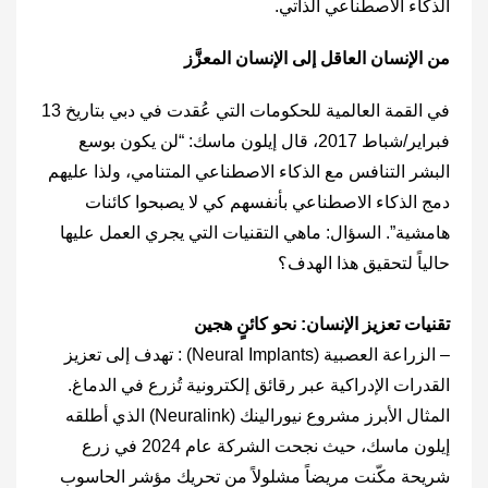
الذكاء الاصطناعي الذاتي.
من الإنسان العاقل إلى الإنسان المعزَّز
في القمة العالمية للحكومات التي عُقدت في دبي بتاريخ 13
فبراير/شباط 2017، قال إيلون ماسك: “لن يكون بوسع
البشر التنافس مع الذكاء الاصطناعي المتنامي، ولذا عليهم
دمج الذكاء الاصطناعي بأنفسهم كي لا يصبحوا كائنات
هامشية”. السؤال: ماهي التقنيات التي يجري العمل عليها
حالياً لتحقيق هذا الهدف؟
تقنيات تعزيز الإنسان: نحو كائنٍ هجين
– الزراعة العصبية (‎Neural Implants‎) : تهدف إلى تعزيز
القدرات الإدراكية عبر رقائق إلكترونية تُزرع في الدماغ.
المثال الأبرز مشروع نيورالينك (‎Neuralink‎) الذي أطلقه
إيلون ماسك، حيث نجحت الشركة عام 2024 في زرع
شريحة مكّنت مريضاً مشلولاً من تحريك مؤشر الحاسوب