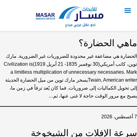
ماهي الحضارة؟
الحضارة هي مضاعفة غير محدودة للضروريات غير الضرورية. مارك
توين، كاتب أمريكي(30 نوفمبر 1835- 21 أبريل 1919)Civilization is
a limitless multiplication of unnecessary necessaries. Mark
Twain, American writerيسخر مارك توين من ميل الحضارة الحديثة
إلى تحويل الكماليات إلى ضروريات. فما كان يُعد ترفاً في زمن ما،
يصبح مع مرور الوقت حاجة لا غنى عنها، ثم…
7 أغسطس، 2026
سرعة الإفلات من الشيخوخة