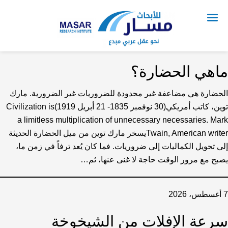
ماهي الحضارة؟
الحضارة هي مضاعفة غير محدودة للضروريات غير الضرورية. مارك
توين، كاتب أمريكي(30 نوفمبر 1835- 21 أبريل 1919)Civilization is
a limitless multiplication of unnecessary necessaries. Mark
Twain, American writerيسخر مارك توين من ميل الحضارة الحديثة
إلى تحويل الكماليات إلى ضروريات. فما كان يُعد ترفاً في زمن ما،
يصبح مع مرور الوقت حاجة لا غنى عنها، ثم…
7 أغسطس، 2026
سرعة الإفلات من الشيخوخة