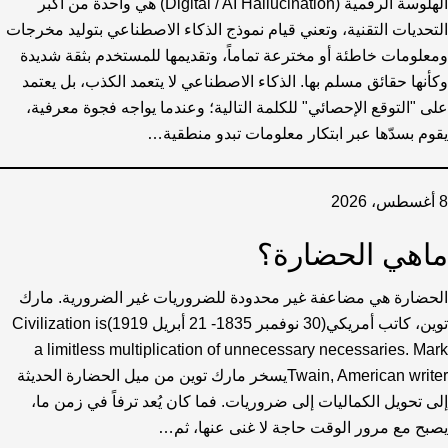
الهلوسة الرقمية (Digital / AI Hallucination) هي واحدة من أكبر
التحديات التقنية، وتعني قيام نموذج الذكاء الاصطناعي بتوليد مخرجات
ومعلومات خاطئة أو مخترعة تماماً، وتقديمها للمستخدم بثقة شديدة
وكأنها حقائق مسلم بها. الذكاء الاصطناعي لا يتعمد الكذب، بل يعتمد
على "التوقع الإحصائي" للكلمة التالية؛ وعندما يواجه فجوة معرفية،
يقوم بسدّها عبر ابتكار معلومات تبدو منطقية…
8 أغسطس، 2026
ماهي الحضارة؟
الحضارة هي مضاعفة غير محدودة للضروريات غير الضرورية. مارك
توين، كاتب أمريكي(30 نوفمبر 1835- 21 أبريل 1919)Civilization is
a limitless multiplication of unnecessary necessaries. Mark
Twain, American writerيسخر مارك توين من ميل الحضارة الحديثة
إلى تحويل الكماليات إلى ضروريات. فما كان يُعد ترفاً في زمن ما،
يصبح مع مرور الوقت حاجة لا غنى عنها، ثم…