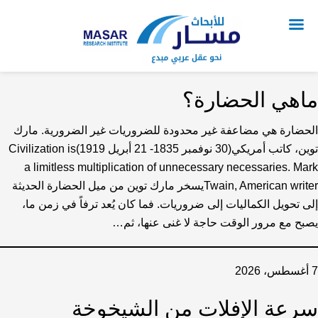
ماهي الحضارة؟
الحضارة هي مضاعفة غير محدودة للضروريات غير الضرورية. مارك
توين، كاتب أمريكي(30 نوفمبر 1835- 21 أبريل 1919)Civilization is
a limitless multiplication of unnecessary necessaries. Mark
Twain, American writerيسخر مارك توين من ميل الحضارة الحديثة
إلى تحويل الكماليات إلى ضروريات. فما كان يُعد ترفاً في زمن ما،
يصبح مع مرور الوقت حاجة لا غنى عنها، ثم…
7 أغسطس، 2026
سرعة الإفلات من الشيخوخة