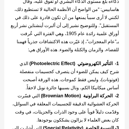
ذكاءه بلغ مستوى الذكاء البشري أو تفوق عليه، وقال
هاسابيس: “من الواضح أن الأنظمة الحالية لا تستطيع ذلك،
لكنني لا أرى سبباً يمنعها من أن تكون قادرة على ذلك في
المستقبل”. وللتوضيح نشير إلى أن ألبرت أينشتاين نشر أربع
أوراق علمية رائدة عام 1905، وهي الفترة التي عُرفت
بـ”عام المعجزات”، إذ غيّرت هذه الاكتشافات جذرياً فهمنا
للفضاء، والزمان والكتلة والضوء. هذه الأوراق هي:
1- التأثير الكهروضوئي (Photoelectric Effect)
الذي
شرح كيف يمكن للضوء أن يتصرف كجسيمات منفصلة
(فوتونات)، وليس فقط كموجات. هذه الورقة أصبحت
أساس ميكانيكا الكم، ونال بسببها جائزة نوبل لاحقاً.
2- الحركة البراونية (Brownian Motion)
التي فسّرت
الحركة العشوائية الدقيقة للجسيمات المعلقة في السوائل،
وقدّمت دليلاً قوياً على وجود الذرات والجزيئات، في وقت
كان بعض العلماء لا يزالون يشككون بوجودها.
3- النسبية الخاصة (Special Relativity)
التي أشارت إلى